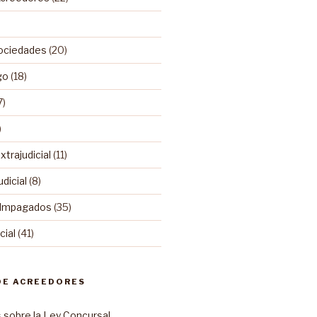
ociedades
(20)
go
(18)
7)
)
trajudicial
(11)
dicial
(8)
 Impagados
(35)
ial
(41)
DE ACREEDORES
sobre la Ley Concursal