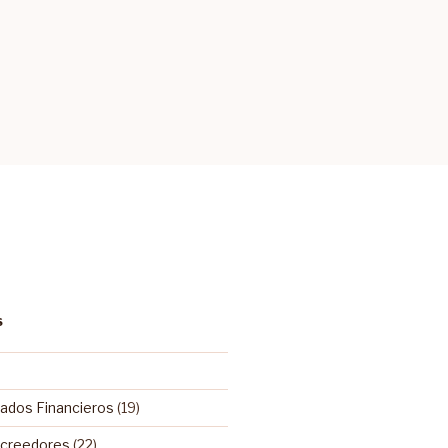
S
tados Financieros
(19)
Acreedores
(22)