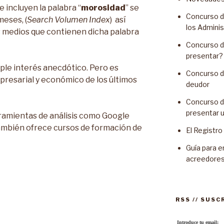
 incluyen la palabra “
morosidad
” se
Concurso d
meses, (
Search Volumen Index
) así
los Admini
s medios que contienen dicha palabra
Concurso d
presentar?
ple interés anecdótico. Pero es
Concurso de
mpresarial y económico de los últimos
deudor
Concurso d
presentar 
ramientas de análisis como Google
ambién ofrece cursos de formación de
El Registr
Guía para e
acreedore
RSS // SUSC
Introduce tu email: