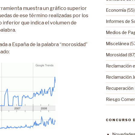
erramienta muestra un gráfico superior
Economía
(55)
uedas de ese término realizadas por los
Informes de S
o inferior que indica el volumen de
alabra.
Medios de Pa
Miscelánea
(5
ada a España de la palabra “morosidad”
tado:
Morosidad
(87
Reclamación ex
Reclamación Ju
Recuperación
Riesgo Comerc
CONCURSO 
Novedades 