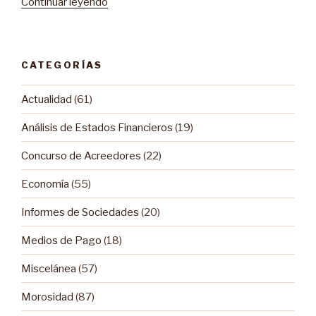
Continuar leyendo
“PYMES:
Recomendaciones
para
Negociar
CATEGORÍAS
Con
su
Actualidad
(61)
Banco”
Análisis de Estados Financieros
(19)
Concurso de Acreedores
(22)
Economía
(55)
Informes de Sociedades
(20)
Medios de Pago
(18)
Miscelánea
(57)
Morosidad
(87)