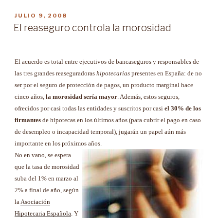
los
Credit
PUBLICADO
JULIO 9, 2008
EN
Default
El reaseguro controla la morosidad
Swaps
(CDS’s)?”
El acuerdo es total entre ejecutivos de bancaseguros y responsables de
las tres grandes reaseguradoras
hipotecarias
presentes en España: de no
ser por el seguro de protección de pagos, un producto marginal hace
cinco años,
la morosidad sería mayor
. Además, estos seguros,
ofrecidos por casi todas las entidades y suscritos por casi
el 30% de los
firmantes
de hipotecas en los últimos años (para cubrir el pago en caso
de desempleo o incapacidad temporal), jugarán un papel aún más
importante en los próximos años.
No en vano, se espera
que la tasa de morosidad
suba del 1% en marzo al
2% a final de año, según
la
Asociación
Hipotecaria Española
. Y