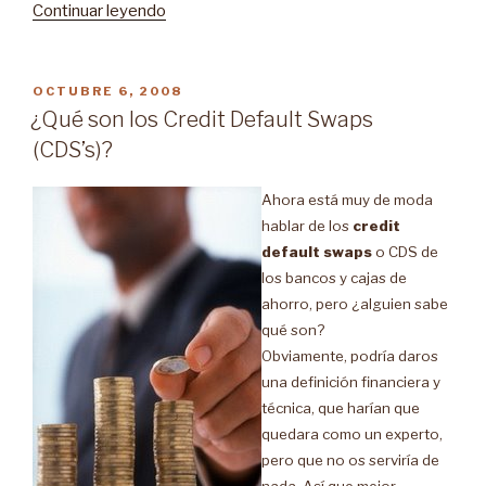
Continuar leyendo
“Vacúnate
contra
los
morosos
PUBLICADO
OCTUBRE 6, 2008
EN
con
¿Qué son los Credit Default Swaps
un
(CDS’s)?
seguro
de
Ahora está muy de moda
crédito”
hablar de los
credit
default swaps
o CDS de
los bancos y cajas de
ahorro, pero ¿alguien sabe
qué son?
Obviamente, podría daros
una definición financiera y
técnica, que harían que
quedara como un experto,
pero que no os serviría de
nada. Así que mejor,