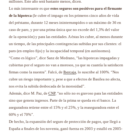
millones. Este año será bastante menos, dicen.
Lo más interesante es que
estos seguros son positivos para el firmante
de la hipoteca
(le cubre el impago en los primeros cinco años de vida
del préstamo, durante 12 meses ininterrumpidos o un máximo de 36 en
caso de paro, y por una prima única que no excede del 1,3% del valor
de la operación) y para las entidades. A éstas les cubre, al menos durante
un tiempo, de las principales contingencias sufridas por sus clientes: el
paro (en empleo fijo) y la incapacidad temporal (en autónomos).
“Como es lógico”, dice Sanz de Medrano, “las hipotecas impagadas y
cubiertas por el seguro no van a morosos, ya que su cuantía la satisfacen
firmas como la nuestra”. Falcó, de
Ibercaja
, lo suscribe al 100%. “Nos
cubre un riesgo importante y, pese a que a efectos de Basilea no afecta,
nos evita la subida desbocada de la morosidad”.
Además, dice M. Paz, de
CNP
, “no sólo no es gravoso para las entidades
sino que genera ingresos. Parte de la prima se queda en el banco. La
aseguradora retiene entre el 15% y el 25%, y la reaseguradora entre el
60% y el 70%”.
De hecho, la expansión del seguro de protección de pagos, que llegó a
España a finales de los noventa, ganó fuerza en 2003 y estalló en 2005-