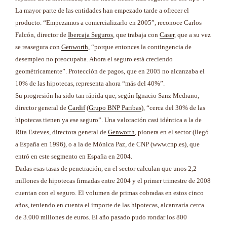
La mayor parte de las entidades han empezado tarde a ofrecer el
producto. “Empezamos a comercializarlo en 2005”, reconoce Carlos
Falcón, director de
Ibercaja Seguros
, que trabaja con
Caser
, que a su vez
se reasegura con
Genworth
, “porque entonces la contingencia de
desempleo no preocupaba. Ahora el seguro está creciendo
geométricamente”. Protección de pagos, que en 2005 no alcanzaba el
10% de las hipotecas, representa ahora “más del 40%”.
Su progresión ha sido tan rápida que, según Ignacio Sanz Medrano,
director general de
Cardif
(
Grupo BNP Paribas
), “cerca del 30% de las
hipotecas tienen ya ese seguro”. Una valoración casi idéntica a la de
Rita Esteves, directora general de
Genworth
, pionera en el sector (llegó
a España en 1996), o a la de Mónica Paz, de CNP (www.cnp.es), que
entró en este segmento en España en 2004.
Dadas esas tasas de penetración, en el sector calculan que unos 2,2
millones de hipotecas firmadas entre 2004 y el primer trimestre de 2008
cuentan con el seguro. El volumen de primas cobradas en estos cinco
años, teniendo en cuenta el importe de las hipotecas, alcanzaría cerca
de 3.000 millones de euros. El año pasado pudo rondar los 800