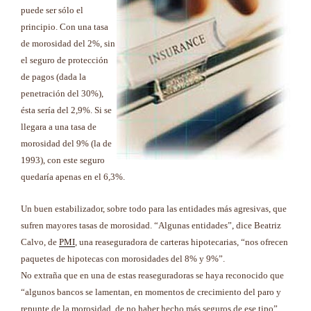
puede ser sólo el
principio. Con una tasa
de morosidad del 2%, sin
el seguro de protección
de pagos (dada la
penetración del 30%),
ésta sería del 2,9%. Si se
llegara a una tasa de
morosidad del 9% (la de
1993), con este seguro
quedaría apenas en el 6,3%.
Un buen estabilizador, sobre todo para las entidades más agresivas, que
sufren mayores tasas de morosidad. “Algunas entidades”, dice Beatriz
Calvo, de
PMI
, una reaseguradora de carteras hipotecarias, “nos ofrecen
paquetes de hipotecas con morosidades del 8% y 9%”.
No extraña que en una de estas reaseguradoras se haya reconocido que
“algunos bancos se lamentan, en momentos de crecimiento del paro y
repunte de la morosidad, de no haber hecho más seguros de ese tipo”.