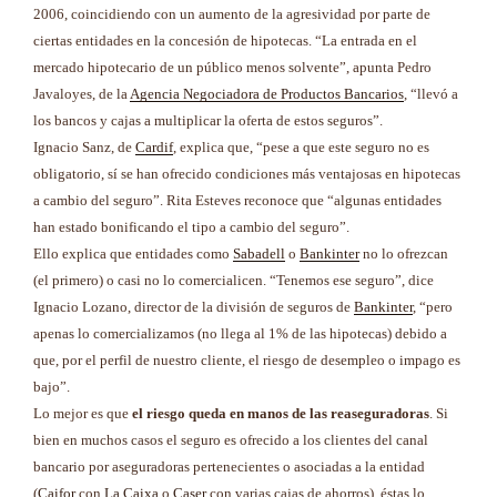
2006, coincidiendo con un aumento de la agresividad por parte de
ciertas entidades en la concesión de hipotecas. “La entrada en el
mercado hipotecario de un público menos solvente”, apunta Pedro
Javaloyes, de la
Agencia Negociadora de Productos Bancarios
, “llevó a
los bancos y cajas a multiplicar la oferta de estos seguros”.
Ignacio Sanz, de
Cardif
, explica que, “pese a que este seguro no es
obligatorio, sí se han ofrecido condiciones más ventajosas en hipotecas
a cambio del seguro”. Rita Esteves reconoce que “algunas entidades
han estado bonificando el tipo a cambio del seguro”.
Ello explica que entidades como
Sabadell
o
Bankinter
no lo ofrezcan
(el primero) o casi no lo comercialicen. “Tenemos ese seguro”, dice
Ignacio Lozano, director de la división de seguros de
Bankinter
, “pero
apenas lo comercializamos (no llega al 1% de las hipotecas) debido a
que, por el perfil de nuestro cliente, el riesgo de desempleo o impago es
bajo”.
Lo mejor es que
el riesgo queda en manos de las reaseguradoras
. Si
bien en muchos casos el seguro es ofrecido a los clientes del canal
bancario por aseguradoras pertenecientes o asociadas a la entidad
(
Caifor
con
La Caixa
o
Caser
con varias cajas de ahorros), éstas lo