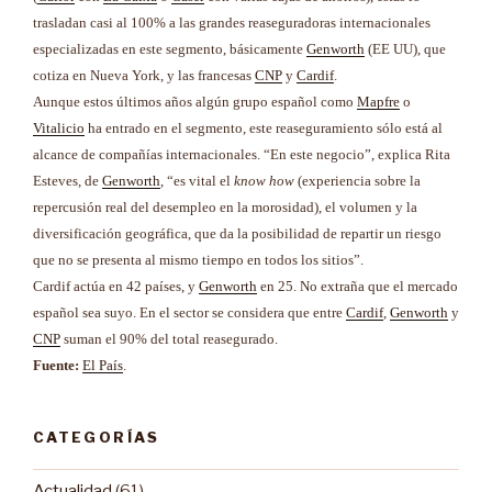
trasladan casi al 100% a las grandes reaseguradoras internacionales
especializadas en este segmento, básicamente
Genworth
(EE UU), que
cotiza en Nueva York, y las francesas
CNP
y
Cardif
.
Aunque estos últimos años algún grupo español como
Mapfre
o
Vitalicio
ha entrado en el segmento, este reaseguramiento sólo está al
alcance de compañías internacionales. “En este negocio”, explica Rita
Esteves, de
Genworth
, “es vital el
know how
(experiencia sobre la
repercusión real del desempleo en la morosidad), el volumen y la
diversificación geográfica, que da la posibilidad de repartir un riesgo
que no se presenta al mismo tiempo en todos los sitios”.
Cardif actúa en 42 países, y
Genworth
en 25. No extraña que el mercado
español sea suyo. En el sector se considera que entre
Cardif
,
Genworth
y
CNP
suman el 90% del total reasegurado.
Fuente:
El País
.
CATEGORÍAS
Actualidad
(61)