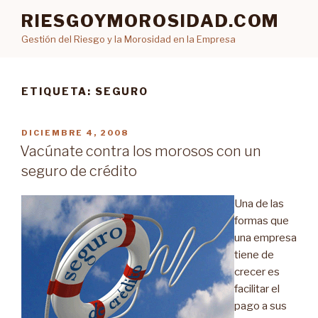
Ir
RIESGOYMOROSIDAD.COM
al
Gestión del Riesgo y la Morosidad en la Empresa
contenido
ETIQUETA: SEGURO
PUBLICADO
DICIEMBRE 4, 2008
EN
Vacúnate contra los morosos con un
seguro de crédito
Una de las
formas que
una empresa
tiene de
crecer es
facilitar el
pago a sus