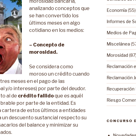
morosidad bancaria,
analizando conceptos que
Economía
(55)
se han convertido los
Informes de S
últimos meses en algo
cotidiano en los medios:
Medios de Pa
Miscelánea
(5
– Concepto de
morosidad.
Morosidad
(87
Reclamación ex
Se considera como
moroso un crédito cuando
Reclamación Ju
 tres meses en el pago de las
al y/o intereses) por parte del deudor.
Recuperación
to al de
crédito fallido
que es aquél
Riesgo Comerc
rable por parte de la entidad. Es
la cartera de estos últimos a entidades
a un descuento sustancial respecto su
CONCURSO 
acarlos del balance y minimizar su
tados.
Novedades 