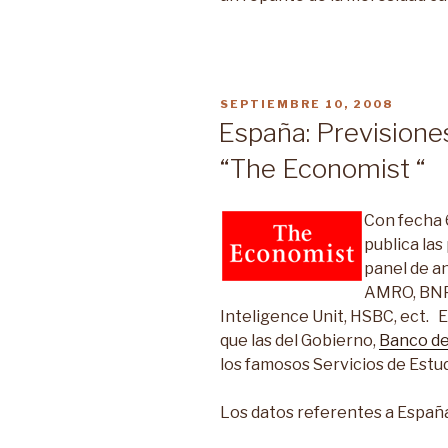
PUBLICADO
SEPTIEMBRE 10, 2008
EN
España: Prevision
“The Economist “
Con fecha
publica la
panel de an
AMRO, BNP 
Inteligence Unit, HSBC, ect. 
que las del Gobierno,
Banco d
los famosos Servicios de Estu
Los datos referentes a Españ