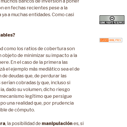
a muchos bancos de inversión a poner
ión en fechas recientes pese a la
a ya a muchas entidades. Como casi
iables?
ad como los ratios de cobertura son
 objeto de minimizar su impacto a la
ere. En el caso de la primera las
izá el ejemplo más mediático sea el de
 de deudas que, de perdurar las
serían cobradas (y que, incluso si
a, dado su volumen, dicho riesgo
un mecanismo legítimo que persigue
mpo una realidad que, por prudencia
ible de cómputo.
ura
, la posibilidad de
manipulación
es, si