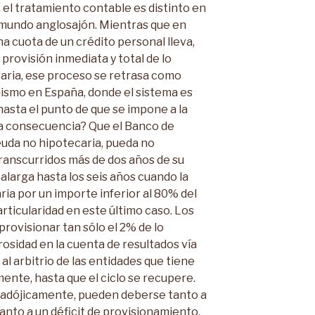
 el tratamiento contable es distinto en
 mundo anglosajón. Mientras que en
a cuota de un crédito personal lleva,
provisión inmediata y total de lo
ecaria, ese proceso se retrasa como
ismo en España, donde el sistema es
hasta el punto de que se impone a la
la consecuencia? Que el Banco de
uda no hipotecaria, pueda no
ranscurridos más de dos años de su
alarga hasta los seis años cuando la
ia por un importe inferior al 80% del
articularidad en este último caso. Los
rovisionar tan sólo el 2% de lo
osidad en la cuenta de resultados vía
 al arbitrio de las entidades que tiene
nte, hasta que el ciclo se recupere.
aradójicamente, pueden deberse tanto a
anto a un déficit de provisionamiento.