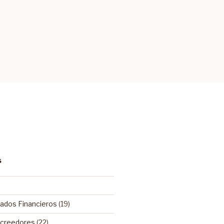
S
tados Financieros
(19)
Acreedores
(22)