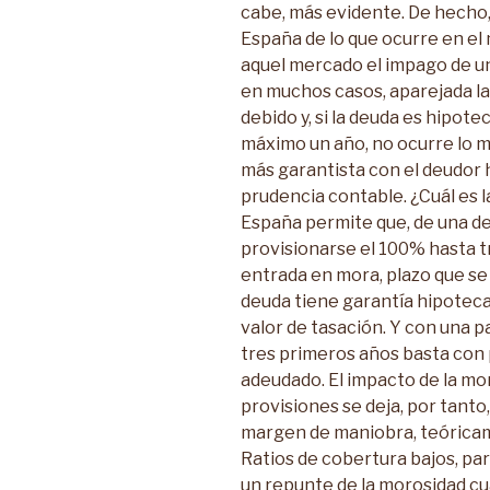
cabe, más evidente. De hecho,
España de lo que ocurre en el
aquel mercado el impago de un
en muchos casos, aparejada la 
debido y, si la deuda es hipot
máximo un año, no ocurre lo m
más garantista con el deudor 
prudencia contable. ¿Cuál es 
España permite que, de una de
provisionarse el 100% hasta t
entrada en mora, plazo que se 
deuda tiene garantía hipotecar
valor de tasación. Y con una p
tres primeros años basta con p
adeudado. El impacto de la mor
provisiones se deja, por tanto,
margen de maniobra, teóricame
Ratios de cobertura bajos, p
un repunte de la morosidad cu