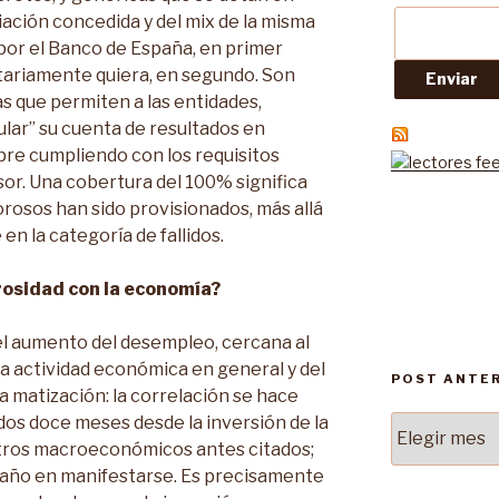
iación concedida y del mix de la misma
 por el Banco de España, en primer
untariamente quiera, en segundo. Son
s que permiten a las entidades,
lar” su cuenta de resultados en
pre cumpliendo con los requisitos
sor. Una cobertura del 100% significa
orosos han sido provisionados, más allá
en la categoría de fallidos.
rosidad con la economía?
 el aumento del desempleo, cercana al
la actividad económica en general y del
POST ANTE
a matización: la correlación se hace
dos doce meses desde la inversión de la
Post
tros macroeconómicos antes citados;
Anteriores
n año en manifestarse. Es precisamente