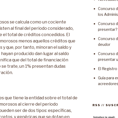
Concurso d
los Admini
osos se calcula como un cociente
Concurso d
sten al final del periodo considerado,
presentar?
el total de créditos concedidos. El
Concurso de
s morosos menos aquellos créditos que
deudor
 y que, por tanto, minoran el saldo y
hayan producido dan lugar al saldo
Concurso d
presentar 
nifica que del total de financiación
e se trate, un 1% presentan dudas
El Registr
ración.
Guía para e
acreedore
es que tiene la entidad sobre el total de
orosos al cierre del periodo
RSS // SUSC
ueden ser de dos tipos: específicas,
cretos, y genéricas que se dotan en
Introduce tu email: