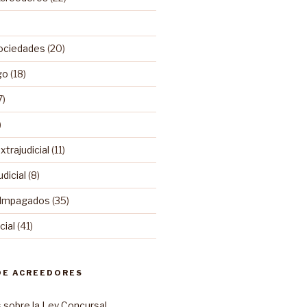
ociedades
(20)
go
(18)
7)
)
trajudicial
(11)
dicial
(8)
 Impagados
(35)
ial
(41)
DE ACREEDORES
sobre la Ley Concursal