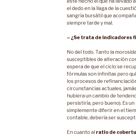
este hecho el que ha llevado 
el dedo en la llaga de la cuest
sangría bursátil que acompañ
siempre tarde y mal.
– ¿Se trata de indicadores f
No del todo. Tanto la morosid
susceptibles de alteración con
espera de que el ciclo se recup
fórmulas son infinitas pero qu
los procesos de refinanciación
circunstancias actuales, jamás 
hubiera un cambio de tendenci
persistiría, pero bueno). Es 
simplemente diferir en el tie
contable, debería ser suscept
En cuanto al
ratio de cobert