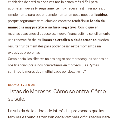
entidades de crédito cada vez nos lo ponen más difícil para
acometer nuevas (y seguramente muy necesarias) inversiones, o
simplemente para poder complementar un poco nuestra
liquidez
,
porque seguramente muchos de vosotros tendréis un
fondo de
maniobra muy justito o incluso negativo
. Con lo que en
muchas ocasiones el acceso esa nueva financiación o sencillamente
una renovación de las
líneas de crédito o de descuento
pueden
resultar fundamentales para poder pasar estos momentos sin
excesivos problemas.
Como decía, los clientes no nos pagan por morosos y los bancos no
nos financian por si nos convertimos en morosos… las Pymes
sufrimos la morosidad multiplicado por dos… ¿o no?
PUBLICADO
MAYO 1, 2008
EN
Listas de Morosos: Cómo se entra. Cómo
se sale.
La subida de los tipos de interés ha provocado que las
familias españolas tengan cada vez más dificultades para