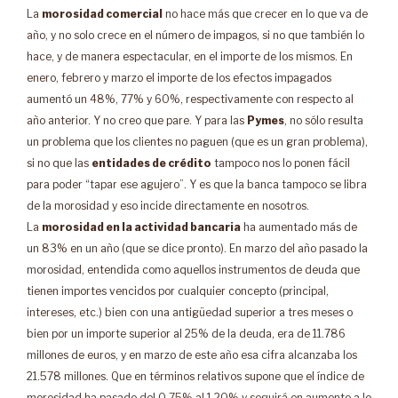
La
morosidad comercial
no hace más que crecer en lo que va de
año, y no solo crece en el número de impagos, si no que también lo
hace, y de manera espectacular, en el importe de los mismos. En
enero, febrero y marzo el importe de los efectos impagados
aumentó un 48%, 77% y 60%, respectivamente con respecto al
año anterior. Y no creo que pare. Y para las
Pymes
, no sólo resulta
un problema que los clientes no paguen (que es un gran problema),
si no que las
entidades de crédito
tampoco nos lo ponen fácil
para poder “tapar ese agujero”. Y es que la banca tampoco se libra
de la morosidad y eso incide directamente en nosotros.
La
morosidad en la actividad bancaria
ha aumentado más de
un 83% en un año (que se dice pronto). En marzo del año pasado la
morosidad, entendida como aquellos instrumentos de deuda que
tienen importes vencidos por cualquier concepto (principal,
intereses, etc.) bien con una antigüedad superior a tres meses o
bien por un importe superior al 25% de la deuda, era de 11.786
millones de euros, y en marzo de este año esa cifra alcanzaba los
21.578 millones. Que en términos relativos supone que el índice de
morosidad ha pasado del 0,75% al 1,20% y seguirá en aumento a lo