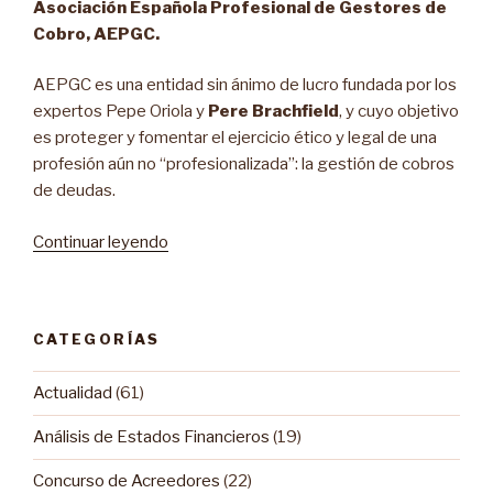
Asociación Española Profesional de Gestores de
Cobro, AEPGC.
AEPGC es una entidad sin ánimo de lucro fundada por los
expertos Pepe Oriola y
Pere Brachfield
, y cuyo objetivo
es proteger y fomentar el ejercicio ético y legal de una
profesión aún no “profesionalizada”: la gestión de cobros
de deudas.
Continuar leyendo
“Nueva
asociación
para
profesionalizar
CATEGORÍAS
el
recobro
Actualidad
(61)
extrajudicial”
Análisis de Estados Financieros
(19)
Concurso de Acreedores
(22)