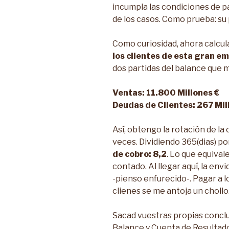
incumpla las condiciones de pa
de los casos. Como prueba: su
Como curiosidad, ahora calcu
los clientes de esta gran e
dos partidas del balance que 
Ventas: 11.800 Millones €
Deudas de Clientes: 267 Mil
Así, obtengo la rotación de la
veces. Dividiendo 365(dias) po
de cobro: 8,2
. Lo que equiva
contado. Al llegar aquí, la env
-pienso enfurecido-. Pagar a l
clienes se me antoja un chollo
Sacad vuestras propias conclu
Balance y Cuenta de Resultad