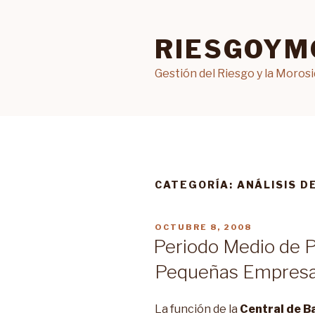
Ir
al
RIESGOYM
contenido
Gestión del Riesgo y la Moros
CATEGORÍA: ANÁLISIS D
PUBLICADO
OCTUBRE 8, 2008
EN
Periodo Medio de P
Pequeñas Empres
La función de la
Central de B