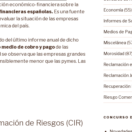
ción económico-financiera sobre la
Economía
(55)
financieras españolas.
Es una fuente
valuar la situación de las empresas
Informes de S
mica del país.
Medios de Pa
o del último informe anual de dicho
Miscelánea
(5
 medio de cobro y pago
de las
Morosidad
(87
l se observa que las empresas grandes
ensiblemente menor que las pymes. Las
Reclamación ex
Reclamación Ju
Recuperación
Riesgo Comerc
CONCURSO 
rmación de Riesgos (CIR)
Novedades 