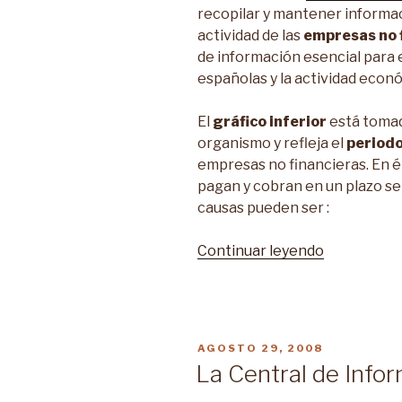
recopilar y mantener informa
actividad de las
empresas no 
de información esencial para e
españolas y la actividad econó
El
gráfico inferior
está tomad
organismo y refleja el
periodo
empresas no financieras. En é
pagan y cobran en un plazo s
causas pueden ser :
Continuar leyendo
“Periodo
Medio
de
Pago:
Grandes
PUBLICADO
AGOSTO 29, 2008
y
EN
La Central de Info
Pequeñas
Empresas”