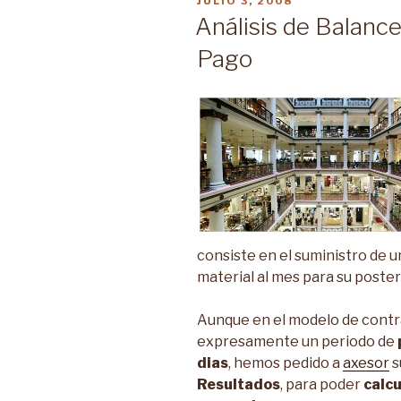
PUBLICADO
JULIO 3, 2008
EN
Análisis de Balanc
Pago
consiste en el suministro de 
material al mes para su posteri
Aunque en el modelo de contrat
expresamente un periodo de
dias
, hemos pedido a
axesor
s
Resultados
, para poder
calcu