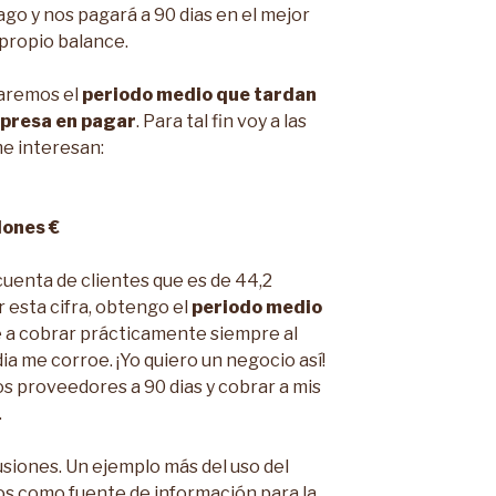
go y nos pagará a 90 dias en el mejor
 propio balance.
laremos el
periodo medio que tardan
mpresa en pagar
. Para tal fin voy a las
me interesan:
lones €
 cuenta de clientes que es de 44,2
r esta cifra, obtengo el
periodo medio
le a cobrar prácticamente siempre al
idia me corroe. ¡Yo quiero un negocio así!
os proveedores a 90 dias y cobrar a mis
.
siones. Un ejemplo más del uso del
os como fuente de información para la