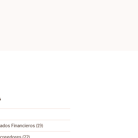
S
tados Financieros
(19)
Acreedores
(22)