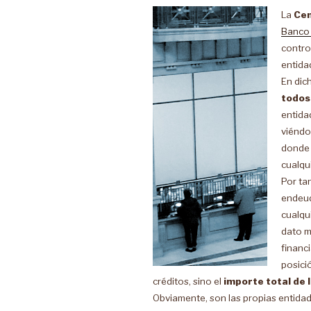
La
Cen
Banco
contro
entida
En dic
todos
entida
viéndol
donde 
cualqui
Por tan
endeud
cualqui
dato m
financ
posició
créditos, sino el
importe total de 
Obviamente, son las propias entidad