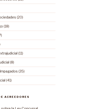
ociedades
(20)
go
(18)
7)
)
trajudicial
(11)
dicial
(8)
 Impagados
(35)
ial
(41)
DE ACREEDORES
sobre la Ley Concursal