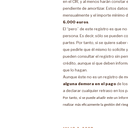
en el CIR, y al menos harán constar e
pendiente de amortizar. Estos datos
mensualmente y el importe mínimo de 
6.000 euros
.
El “pero” de este registro es que no
persona. Es decir, sólo se pueden co
partes. Por tanto, si se quiere sabe
que pedirle que él mismo lo solicite 
pueden consultar el registro sin per
crédito, aunque sí que deben informa
que lo hagan.
Aunque éste no es un registro de m
alguna demora en el pago
de los
a declarar cualquier retraso en los 
Por tanto, si se puede añadir este un infor
realizar más eficazmente la gestión del rie