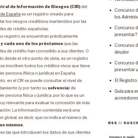
tral de Información de Riesgos (CIR)
del
Concurso d
 de España
es un registro creado para
los Admini
lar los riesgos crediticios mantenidos por las
Concurso d
des de crédito españolas.
presentar?
ho registro se encuentran prácticamente
 y cada uno de los préstamos
que las
Concurso de
des de crédito han concedido a sus clientes. O
deudor
o desde el otro punto de vista, es un registro
Concurso d
se inscriben todos los créditos vivos que tiene
presentar 
er persona (física o jurídica) en España.
El Registr
to, en el CIR se puede consultar el nivel de
amiento (y por tanto su
solvencia
) de
Guía para e
er persona física o jurídica, por lo que es un
acreedore
uy relevante para evaluar la concesión de más
iación. La información contenida será una
n global, es decir, que no indica el número de
RSS // SUSC
los mismos
.
es las que introducen los datos de sus clientes
Introduce tu email: