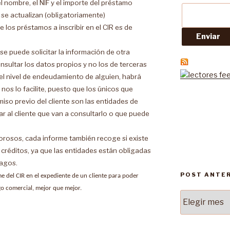
l nombre, el NIF y el importe del préstamo
 se actualizan (obligatoriamente)
los préstamos a inscribir en el CIR es de
 se puede solicitar la información de otra
nsultar los datos propios y no los de terceras
r el nivel de endeudamiento de alguien, habrá
y nos lo facilite, puesto que los únicos que
miso previo del cliente son las entidades de
r al cliente que van a consultarlo o que puede
orosos, cada informe también recoge si existe
 créditos, ya que las entidades están obligadas
pagos.
POST ANTE
me del CIR en el expediente de un cliente para poder
sgo comercial, mejor que mejor.
Post
Anteriores