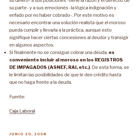
su dinero- a sus posiciones -tiene la razón y el derecho de
su parte- y a sus emociones -la lógica indignación y
enfado por no haber cobrado-. Por este motivo es
necesario encontrar una solución realista que el moroso
pueda cumplir y llevarla a la práctica, aunque esto
signifique hacer ciertas concesiones al deudor y transigir
en algunos aspectos.
Si finalmente no se consigue cobrar una deuda,
es
conveniente incluir al moroso en los REGISTROS
DE IMPAGADOS (ASNEF, RAI, etc.)
. De esta forma, se
le limitan las posibilidades de que le den crédito hasta
que no haga frente a la deuda.
Fuente:
Caja Laboral
PUBLICADO
JUNIO 20, 2008