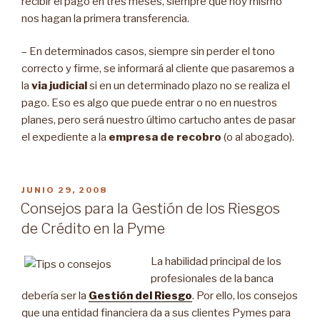
recibir el pago en tres meses, siempre que hoy mismo
nos hagan la primera transferencia.
– En determinados casos, siempre sin perder el tono
correcto y firme, se informará al cliente que pasaremos a
la
via judicial
si en un determinado plazo no se realiza el
pago. Eso es algo que puede entrar o no en nuestros
planes, pero será nuestro último cartucho antes de pasar
el expediente a la
empresa de recobro
(o al abogado).
PUBLICADO
JUNIO 29, 2008
EN
Consejos para la Gestión de los Riesgos
de Crédito en la Pyme
La habilidad principal de los
profesionales de la banca
debería ser la
Gestión del Riesgo
. Por ello, los consejos
que una entidad financiera da a sus clientes Pymes para