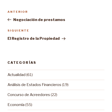
Navegación
ANTERIOR
Entrada
de
anterior:
Negociación de prestamos
entradas
SIGUIENTE
Siguiente
entrada
El Registro de la Propiedad
CATEGORÍAS
Actualidad
(61)
Análisis de Estados Financieros
(19)
Concurso de Acreedores
(22)
Economía
(55)