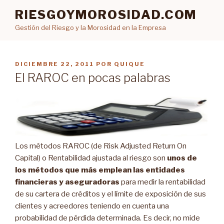
Ir
RIESGOYMOROSIDAD.COM
al
Gestión del Riesgo y la Morosidad en la Empresa
contenido
PUBLICADO
DICIEMBRE 22, 2011
POR
QUIQUE
EN
El RAROC en pocas palabras
Los métodos RAROC (de Risk Adjusted Return On
Capital) o Rentabilidad ajustada al riesgo son
unos de
los métodos que más emplean las entidades
financieras y aseguradoras
para medir la rentabilidad
de su cartera de créditos y el límite de exposición de sus
clientes y acreedores teniendo en cuenta una
probabilidad de pérdida determinada. Es decir, no mide