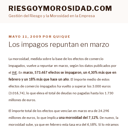
Ir
RIESGOYMOROSIDAD.COM
al
Gestión del Riesgo y la Morosidad en la Empresa
contenido
PUBLICADO
MAYO 11, 2009
POR
QUIQUE
EN
Los impagos repuntan en marzo
La morosidad, medida sobre la base de los efectos de comercio
impagados, vuelve a repuntar en marzo, según los datos publicados por
el
INE
. En
marzo, 573.467 efectos se impagaron, un 4,30% más que en
febrero y un 18% más que hace un año
. El importe medio de estos
efectos de comercio impagados ha vuelto a superar los 3.000 euros
(3.016,74), lo que eleva el total de deudas no pagadas hasta los 1.730
millones de euros.
El importe total de los efectos que vencían en marzo era de 24.296
millones de euros, lo que implica
una morosidad del 7,12%
. De nuevo, la
morosidad sube, ya que en febrero esta tasa era del 6,58%. Si lo miramos