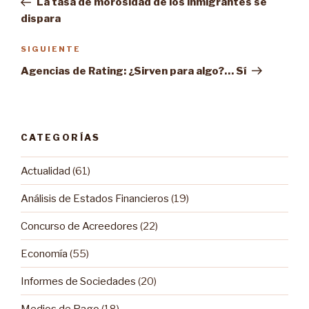
La tasa de morosidad de los inmigrantes se
entradas
dispara
SIGUIENTE
Siguiente
entrada
Agencias de Rating: ¿Sirven para algo?… Sí
CATEGORÍAS
Actualidad
(61)
Análisis de Estados Financieros
(19)
Concurso de Acreedores
(22)
Economía
(55)
Informes de Sociedades
(20)
Medios de Pago
(18)