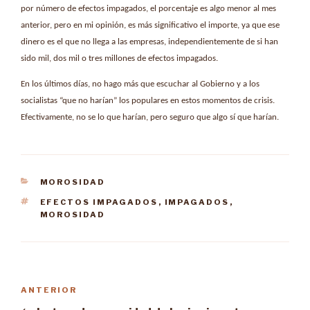
por número de efectos impagados, el porcentaje es algo menor al mes
anterior, pero en mi opinión, es más significativo el importe, ya que ese
dinero es el que no llega a las empresas, independientemente de si han
sido mil, dos mil o tres millones de efectos impagados.
En los últimos días, no hago más que escuchar al Gobierno y a los
socialistas “que no harían” los populares en estos momentos de crisis.
Efectivamente, no se lo que harían, pero seguro que algo sí que harían.
CATEGORÍAS
MOROSIDAD
ETIQUETAS
EFECTOS IMPAGADOS
,
IMPAGADOS
,
MOROSIDAD
Navegación
ANTERIOR
Entrada
de
anterior: