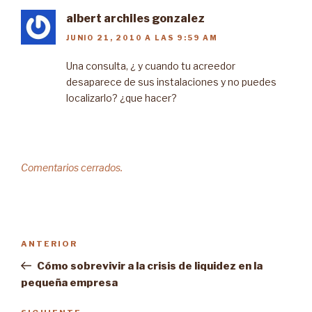
albert archiles gonzalez
JUNIO 21, 2010 A LAS 9:59 AM
Una consulta, ¿ y cuando tu acreedor
desaparece de sus instalaciones y no puedes
localizarlo? ¿que hacer?
Comentarios cerrados.
Navegación
ANTERIOR
Entrada
de
anterior:
Cómo sobrevivir a la crisis de liquidez en la
entradas
pequeña empresa