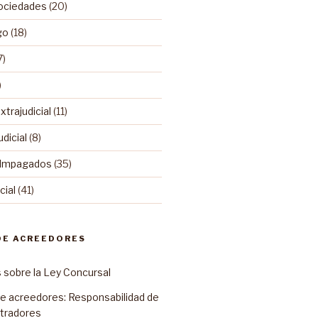
ociedades
(20)
go
(18)
7)
)
trajudicial
(11)
dicial
(8)
 Impagados
(35)
ial
(41)
DE ACREEDORES
sobre la Ley Concursal
e acreedores: Responsabilidad de
stradores