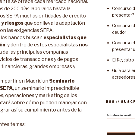
ente se ofrece cada mercado nacional.
Concurso d
 de 200 días laborales hasta la
presentar?
tos SEPA muchas entidades de crédito
 y riesgos
que conlleva la adaptación
Concurso de
con las exigencias SEPA.
deudor
e los bancos buscan
especialistas que
Concurso d
ión
, y dentro de estos especialistas
nos
presentar 
na de las principales compañías
icios de transacciones y de pagos
El Registr
 financieras, grandes empresas y
Guía para e
.
acreedore
impartir en Madrid un
Seminario
 SEPA
, un seminario imprescindible
s, operaciones y marketing de los
RSS // SUSC
atará sobre cómo pueden manejar con
grar así su cumplimiento antes de la
Introduce tu email:
entes temas: