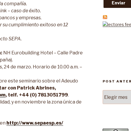
 la compañía.
ink – caso de éxito.
 bancos y empresas.
r su cumplimiento exitoso en 12
ecto SEPA.
:
NH Eurobuilding Hotel – Calle Padre
paña).
, 24 de marzo. Horario de 10.00 a.m. –
bre este seminario sobre el Adeudo
POST ANTE
ar con Patrick Abrines,
Post
com
, telf. +44 (0) 7813051799
.
Anteriores
idad, y en noviembre la zona única de
 en
http://www.sepaesp.es/