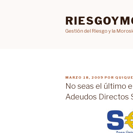
Ir
al
RIESGOYM
contenido
Gestión del Riesgo y la Moros
PUBLICADO
MARZO 18, 2009
POR
QUIQU
EN
No seas el último e
Adeudos Directos