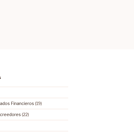
S
tados Financieros
(19)
Acreedores
(22)