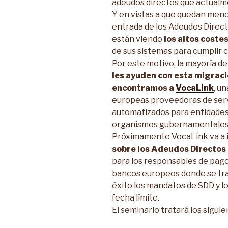
adeudos directos que actualm
Y en vistas a que quedan menos
entrada de los Adeudos Direc
están viendo
los altos costes
de sus sistemas para cumplir 
Por este motivo, la mayoría d
les ayuden con esta migrac
encontramos a
VocaLink
, u
europeas proveedoras de serv
automatizados para entidades
organismos gubernamentales
Próximamente
VocaLink
va a 
sobre los Adeudos Directos
para los responsables de pago
bancos europeos donde se tr
éxito los mandatos de SDD y lo
fecha límite.
El seminario tratará los sigui