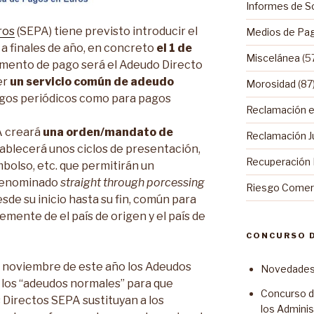
Informes de S
ros
(SEPA) tiene previsto introducir el
Medios de Pa
 finales de año, en concreto
el 1 de
Miscelánea
(5
umento de pago será el Adeudo Directo
er
un servicio común de adeudo
Morosidad
(87
agos periódicos como para pagos
Reclamación ex
A creará
una orden/mandato de
Reclamación Ju
ablecerá unos ciclos de presentación,
Recuperación
olso, etc. que permitirán un
denominado
straight through porcessing
Riesgo Comerc
esde su inicio hasta su fin, común para
mente de el país de origen y el país de
CONCURSO 
de noviembre de este año los Adeudos
Novedades 
 los “adeudos normales” para que
Concurso d
Directos SEPA sustituyan a los
los Admini