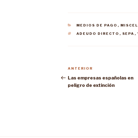
CATEGORÍAS
MEDIOS DE PAGO
,
MISCE
ETIQUETAS
ADEUDO DIRECTO
,
SEPA
,
Navegación
ANTERIOR
Entrada
de
anterior:
Las empresas españolas en
peligro de extinción
entradas